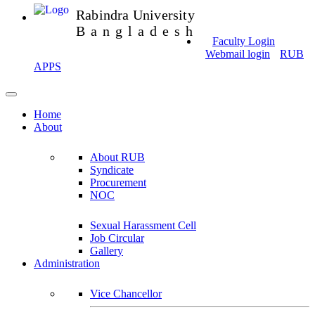
Rabindra University
Bangladesh
Faculty Login
Webmail login
RUB
APPS
Home
About
About RUB
Syndicate
Procurement
NOC
Sexual Harassment Cell
Job Circular
Gallery
Administration
Vice Chancellor