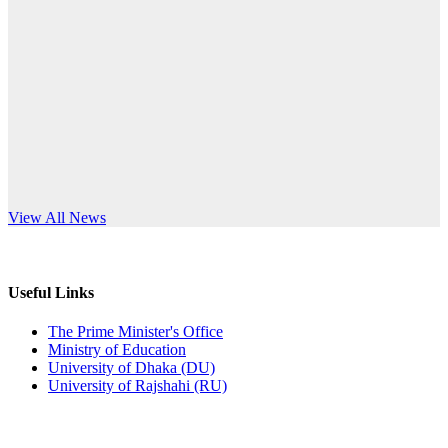
Published: 03:44pm, 5th Jul, 2026
anniversary
নিয়োগ পরীক্ষা স্থগিত (বাবুর্চি)
Read More
Published: 07:04pm, 8th Jun, 2026
নিয়োগ পরীক্ষা স্থগিত বিজ্ঞপ্তি
Published: 12:24pm, 8th Jun, 2026
দরপত্র বিজ্ঞপ্তি (ছাত্রী হলের বৈদ্যুতিক সরঞ্জামাদি)
s World Teachers’ Day
View All News
Published: 04:24pm, 21st May, 2026
প্রচারিত অসত্য ও বিভ্রান্তিকার সংবাদের প্রতিবাদ
Useful Links
Published: 10:58pm, 19th May, 2026
The Prime Minister's Office
Ministry of Education
অফিস বিজ্ঞপ্তি (অস্থায়ী ছাত্রী হল)
University of Dhaka (DU)
University of Rajshahi (RU)
Published: 03:48pm, 19th May, 2026
অফিস বিজ্ঞপ্তি ছুটি