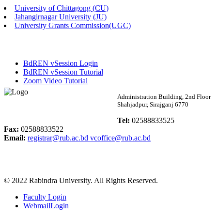
University of Chittagong (CU)
Published: 03:46pm, 19th May, 2026
Jahangirnagar University (JU)
University Grants Commission(UGC)
নিয়োগ পরীক্ষা স্থগিত বিজ্ঞপ্তি
Published: 03:45pm, 17th May, 2026
BdREN vSession Login
অফিস বিজ্ঞপ্তি (ছাত্রী হল)
BdREN vSession Tutorial
Zoom Video Tutorial
Published: 02:58pm, 14th May, 2026
Rabindra University
Administration Building, 2nd Floor
Shahjadpur, Sirajganj 6770
ভর্তি বিজ্ঞপ্তি (সংগীত বিভাগ)
Bangladesh
Tel:
02588833525
Published: 02:15pm, 7th May, 2026
Fax:
02588833522
Email:
registrar@rub.ac.bd
vcoffice@rub.ac.bd
ভর্তি বিজ্ঞপ্তি সমাজবিজ্ঞান বিভাগ ( ৩য় বর্ষ ১ম সেমি.)
Published: 02:13pm, 7th May, 2026
© 2022 Rabindra University. All Rights Reserved.
ম্যানেজমেন্ট বিভাগ ভর্তি বিজ্ঞপ্তি (২০২৩-২৪ শিক্ষাবর্ষ)
Faculty Login
Published: 02:11pm, 7th May, 2026
WebmailLogin