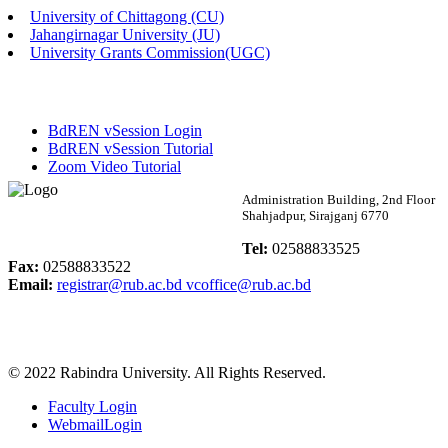
University of Chittagong (CU)
Published: 02:13pm, 7th May, 2026
Jahangirnagar University (JU)
University Grants Commission(UGC)
ম্যানেজমেন্ট বিভাগ ভর্তি বিজ্ঞপ্তি (২০২৩-২৪ শিক্ষাবর্ষ)
Published: 02:11pm, 7th May, 2026
BdREN vSession Login
ভর্তি বিজ্ঞপ্তি সমাজবিজ্ঞান বিভাগ (১ম বর্ষ ২য় সেমি.)
BdREN vSession Tutorial
Zoom Video Tutorial
Published: 02:07pm, 7th May, 2026
Rabindra University
Administration Building, 2nd Floor
Shahjadpur, Sirajganj 6770
ফরম পূরণ বিজ্ঞপ্তি, সমাজবিজ্ঞান বিভাগ (শিক্ষাবর্ষ: ২০২৩-২৪)
Bangladesh
Tel:
02588833525
Published: 03:09pm, 30th Apr, 2026
Fax:
02588833522
Email:
registrar@rub.ac.bd
vcoffice@rub.ac.bd
ছাত্রী হল (অস্থায়ী)-এ সিট বরাদ্দ সংক্রান্ত অফিস বিজ্ঞপ্তি
Published: 03:07pm, 30th Apr, 2026
© 2022 Rabindra University. All Rights Reserved.
ভর্তি বিজ্ঞপ্তি, সমাজবিজ্ঞান বিভাগ (শিক্ষাবর্ষ: 2023-24)
Faculty Login
Published: 03:05pm, 30th Apr, 2026
WebmailLogin