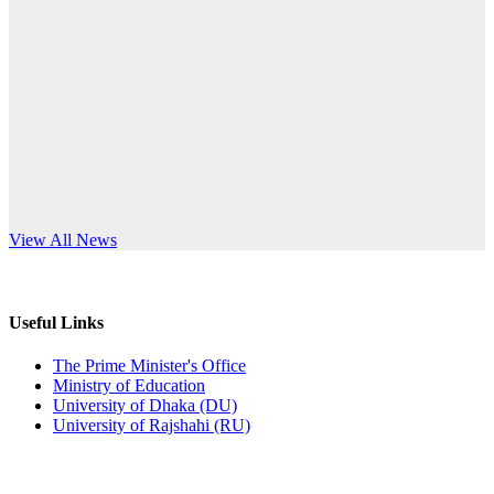
Published: 10:58pm, 19th May, 2026
anniversary
অফিস বিজ্ঞপ্তি (অস্থায়ী ছাত্রী হল)
Read More
Published: 03:48pm, 19th May, 2026
অফিস বিজ্ঞপ্তি ছুটি
Published: 03:46pm, 19th May, 2026
নিয়োগ পরীক্ষা স্থগিত বিজ্ঞপ্তি
s World Teachers’ Day
View All News
Published: 03:45pm, 17th May, 2026
অফিস বিজ্ঞপ্তি (ছাত্রী হল)
Useful Links
Published: 02:58pm, 14th May, 2026
The Prime Minister's Office
Ministry of Education
ভর্তি বিজ্ঞপ্তি (সংগীত বিভাগ)
University of Dhaka (DU)
University of Rajshahi (RU)
Published: 02:15pm, 7th May, 2026
ভর্তি বিজ্ঞপ্তি সমাজবিজ্ঞান বিভাগ ( ৩য় বর্ষ ১ম সেমি.)