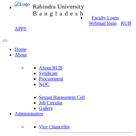
Rabindra University
Bangladesh
Faculty Login
Webmail login
RUB
APPS
Home
About
About RUB
Syndicate
Procurement
NOC
Sexual Harassment Cell
Job Circular
Gallery
Administration
Vice Chancellor