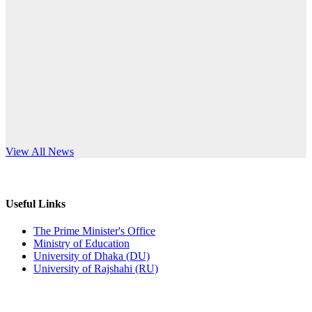
Published: 12:24pm, 8th Jun, 2026
anniversary
দরপত্র বিজ্ঞপ্তি (ছাত্রী হলের বৈদ্যুতিক সরঞ্জামাদি)
Read More
Published: 04:24pm, 21st May, 2026
প্রচারিত অসত্য ও বিভ্রান্তিকার সংবাদের প্রতিবাদ
Published: 10:58pm, 19th May, 2026
অফিস বিজ্ঞপ্তি (অস্থায়ী ছাত্রী হল)
s World Teachers’ Day
View All News
Published: 03:48pm, 19th May, 2026
অফিস বিজ্ঞপ্তি ছুটি
Useful Links
Published: 03:46pm, 19th May, 2026
The Prime Minister's Office
Ministry of Education
নিয়োগ পরীক্ষা স্থগিত বিজ্ঞপ্তি
University of Dhaka (DU)
University of Rajshahi (RU)
Published: 03:45pm, 17th May, 2026
অফিস বিজ্ঞপ্তি (ছাত্রী হল)