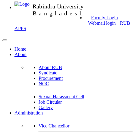
Rabindra University
Bangladesh
Faculty Login
Webmail login
RUB
APPS
Home
About
About RUB
Syndicate
Procurement
NOC
Sexual Harassment Cell
Job Circular
Gallery
Administration
Vice Chancellor