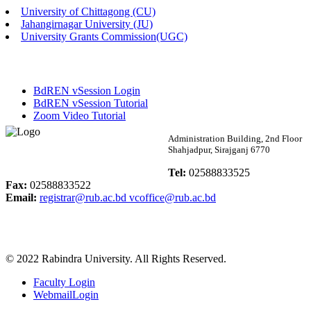
University of Chittagong (CU)
Published: 02:58pm, 14th May, 2026
Jahangirnagar University (JU)
University Grants Commission(UGC)
ভর্তি বিজ্ঞপ্তি (সংগীত বিভাগ)
Published: 02:15pm, 7th May, 2026
BdREN vSession Login
ভর্তি বিজ্ঞপ্তি সমাজবিজ্ঞান বিভাগ ( ৩য় বর্ষ ১ম সেমি.)
BdREN vSession Tutorial
Zoom Video Tutorial
Published: 02:13pm, 7th May, 2026
Rabindra University
Administration Building, 2nd Floor
Shahjadpur, Sirajganj 6770
ম্যানেজমেন্ট বিভাগ ভর্তি বিজ্ঞপ্তি (২০২৩-২৪ শিক্ষাবর্ষ)
Bangladesh
Tel:
02588833525
Published: 02:11pm, 7th May, 2026
Fax:
02588833522
Email:
registrar@rub.ac.bd
vcoffice@rub.ac.bd
ভর্তি বিজ্ঞপ্তি সমাজবিজ্ঞান বিভাগ (১ম বর্ষ ২য় সেমি.)
Published: 02:07pm, 7th May, 2026
© 2022 Rabindra University. All Rights Reserved.
ফরম পূরণ বিজ্ঞপ্তি, সমাজবিজ্ঞান বিভাগ (শিক্ষাবর্ষ: ২০২৩-২৪)
Faculty Login
Published: 03:09pm, 30th Apr, 2026
WebmailLogin