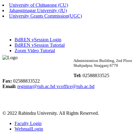
University of Chittagong (CU)
Published: 02:13pm, 7th May, 2026
Jahangirnagar University (JU)
University Grants Commission(UGC)
ম্যানেজমেন্ট বিভাগ ভর্তি বিজ্ঞপ্তি (২০২৩-২৪ শিক্ষাবর্ষ)
Published: 02:11pm, 7th May, 2026
BdREN vSession Login
ভর্তি বিজ্ঞপ্তি সমাজবিজ্ঞান বিভাগ (১ম বর্ষ ২য় সেমি.)
BdREN vSession Tutorial
Zoom Video Tutorial
Published: 02:07pm, 7th May, 2026
Rabindra University
Administration Building, 2nd Floor
Shahjadpur, Sirajganj 6770
ফরম পূরণ বিজ্ঞপ্তি, সমাজবিজ্ঞান বিভাগ (শিক্ষাবর্ষ: ২০২৩-২৪)
Bangladesh
Tel:
02588833525
Published: 03:09pm, 30th Apr, 2026
Fax:
02588833522
Email:
registrar@rub.ac.bd
vcoffice@rub.ac.bd
ছাত্রী হল (অস্থায়ী)-এ সিট বরাদ্দ সংক্রান্ত অফিস বিজ্ঞপ্তি
Published: 03:07pm, 30th Apr, 2026
© 2022 Rabindra University. All Rights Reserved.
ভর্তি বিজ্ঞপ্তি, সমাজবিজ্ঞান বিভাগ (শিক্ষাবর্ষ: 2023-24)
Faculty Login
Published: 03:05pm, 30th Apr, 2026
WebmailLogin