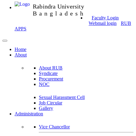
Rabindra University
Bangladesh
Faculty Login
Webmail login
RUB
APPS
Home
About
About RUB
Syndicate
Procurement
NOC
Sexual Harassment Cell
Job Circular
Gallery
Administration
Vice Chancellor