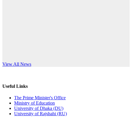
Published: 10:58pm, 19th May, 2026
anniversary
অফিস বিজ্ঞপ্তি (অস্থায়ী ছাত্রী হল)
Read More
Published: 03:48pm, 19th May, 2026
অফিস বিজ্ঞপ্তি ছুটি
Published: 03:46pm, 19th May, 2026
নিয়োগ পরীক্ষা স্থগিত বিজ্ঞপ্তি
s World Teachers’ Day
View All News
Published: 03:45pm, 17th May, 2026
অফিস বিজ্ঞপ্তি (ছাত্রী হল)
Useful Links
Published: 02:58pm, 14th May, 2026
The Prime Minister's Office
Ministry of Education
ভর্তি বিজ্ঞপ্তি (সংগীত বিভাগ)
University of Dhaka (DU)
University of Rajshahi (RU)
Published: 02:15pm, 7th May, 2026
ভর্তি বিজ্ঞপ্তি সমাজবিজ্ঞান বিভাগ ( ৩য় বর্ষ ১ম সেমি.)