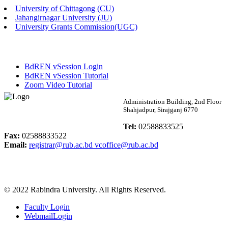
University of Chittagong (CU)
Published: 03:46pm, 19th May, 2026
Jahangirnagar University (JU)
University Grants Commission(UGC)
নিয়োগ পরীক্ষা স্থগিত বিজ্ঞপ্তি
Published: 03:45pm, 17th May, 2026
BdREN vSession Login
অফিস বিজ্ঞপ্তি (ছাত্রী হল)
BdREN vSession Tutorial
Zoom Video Tutorial
Published: 02:58pm, 14th May, 2026
Rabindra University
Administration Building, 2nd Floor
Shahjadpur, Sirajganj 6770
ভর্তি বিজ্ঞপ্তি (সংগীত বিভাগ)
Bangladesh
Tel:
02588833525
Published: 02:15pm, 7th May, 2026
Fax:
02588833522
Email:
registrar@rub.ac.bd
vcoffice@rub.ac.bd
ভর্তি বিজ্ঞপ্তি সমাজবিজ্ঞান বিভাগ ( ৩য় বর্ষ ১ম সেমি.)
Published: 02:13pm, 7th May, 2026
© 2022 Rabindra University. All Rights Reserved.
ম্যানেজমেন্ট বিভাগ ভর্তি বিজ্ঞপ্তি (২০২৩-২৪ শিক্ষাবর্ষ)
Faculty Login
Published: 02:11pm, 7th May, 2026
WebmailLogin