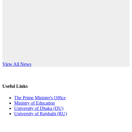
Published: 03:44pm, 5th Jul, 2026
anniversary
নিয়োগ পরীক্ষা স্থগিত (বাবুর্চি)
Read More
Published: 07:04pm, 8th Jun, 2026
নিয়োগ পরীক্ষা স্থগিত বিজ্ঞপ্তি
Published: 12:24pm, 8th Jun, 2026
দরপত্র বিজ্ঞপ্তি (ছাত্রী হলের বৈদ্যুতিক সরঞ্জামাদি)
s World Teachers’ Day
View All News
Published: 04:24pm, 21st May, 2026
প্রচারিত অসত্য ও বিভ্রান্তিকার সংবাদের প্রতিবাদ
Useful Links
Published: 10:58pm, 19th May, 2026
The Prime Minister's Office
Ministry of Education
অফিস বিজ্ঞপ্তি (অস্থায়ী ছাত্রী হল)
University of Dhaka (DU)
University of Rajshahi (RU)
Published: 03:48pm, 19th May, 2026
অফিস বিজ্ঞপ্তি ছুটি