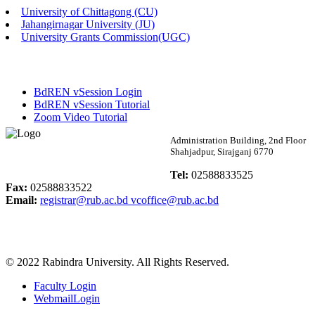
University of Chittagong (CU)
Published: 02:13pm, 7th May, 2026
Jahangirnagar University (JU)
University Grants Commission(UGC)
ম্যানেজমেন্ট বিভাগ ভর্তি বিজ্ঞপ্তি (২০২৩-২৪ শিক্ষাবর্ষ)
Published: 02:11pm, 7th May, 2026
BdREN vSession Login
ভর্তি বিজ্ঞপ্তি সমাজবিজ্ঞান বিভাগ (১ম বর্ষ ২য় সেমি.)
BdREN vSession Tutorial
Zoom Video Tutorial
Published: 02:07pm, 7th May, 2026
Rabindra University
Administration Building, 2nd Floor
Shahjadpur, Sirajganj 6770
ফরম পূরণ বিজ্ঞপ্তি, সমাজবিজ্ঞান বিভাগ (শিক্ষাবর্ষ: ২০২৩-২৪)
Bangladesh
Tel:
02588833525
Published: 03:09pm, 30th Apr, 2026
Fax:
02588833522
Email:
registrar@rub.ac.bd
vcoffice@rub.ac.bd
ছাত্রী হল (অস্থায়ী)-এ সিট বরাদ্দ সংক্রান্ত অফিস বিজ্ঞপ্তি
Published: 03:07pm, 30th Apr, 2026
© 2022 Rabindra University. All Rights Reserved.
ভর্তি বিজ্ঞপ্তি, সমাজবিজ্ঞান বিভাগ (শিক্ষাবর্ষ: 2023-24)
Faculty Login
Published: 03:05pm, 30th Apr, 2026
WebmailLogin