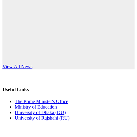
Published: 10:58pm, 19th May, 2026
anniversary
অফিস বিজ্ঞপ্তি (অস্থায়ী ছাত্রী হল)
Read More
Published: 03:48pm, 19th May, 2026
অফিস বিজ্ঞপ্তি ছুটি
Published: 03:46pm, 19th May, 2026
নিয়োগ পরীক্ষা স্থগিত বিজ্ঞপ্তি
s World Teachers’ Day
View All News
Published: 03:45pm, 17th May, 2026
অফিস বিজ্ঞপ্তি (ছাত্রী হল)
Useful Links
Published: 02:58pm, 14th May, 2026
The Prime Minister's Office
Ministry of Education
ভর্তি বিজ্ঞপ্তি (সংগীত বিভাগ)
University of Dhaka (DU)
University of Rajshahi (RU)
Published: 02:15pm, 7th May, 2026
ভর্তি বিজ্ঞপ্তি সমাজবিজ্ঞান বিভাগ ( ৩য় বর্ষ ১ম সেমি.)