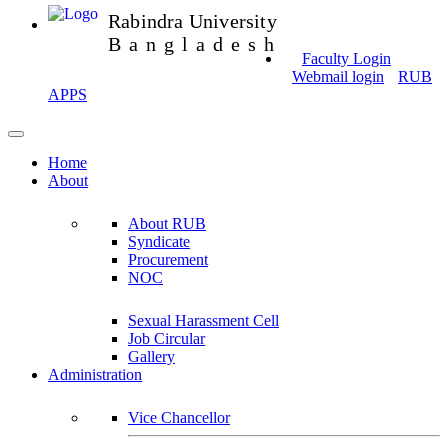
Rabindra University
Bangladesh
Faculty Login
Webmail login
RUB
APPS
Home
About
About RUB
Syndicate
Procurement
NOC
Sexual Harassment Cell
Job Circular
Gallery
Administration
Vice Chancellor