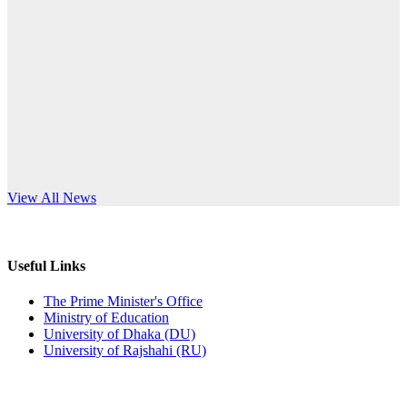
Published: 10:58pm, 19th May, 2026
anniversary
অফিস বিজ্ঞপ্তি (অস্থায়ী ছাত্রী হল)
Read More
Published: 03:48pm, 19th May, 2026
অফিস বিজ্ঞপ্তি ছুটি
Published: 03:46pm, 19th May, 2026
নিয়োগ পরীক্ষা স্থগিত বিজ্ঞপ্তি
s World Teachers’ Day
View All News
Published: 03:45pm, 17th May, 2026
অফিস বিজ্ঞপ্তি (ছাত্রী হল)
Useful Links
Published: 02:58pm, 14th May, 2026
The Prime Minister's Office
Ministry of Education
ভর্তি বিজ্ঞপ্তি (সংগীত বিভাগ)
University of Dhaka (DU)
University of Rajshahi (RU)
Published: 02:15pm, 7th May, 2026
ভর্তি বিজ্ঞপ্তি সমাজবিজ্ঞান বিভাগ ( ৩য় বর্ষ ১ম সেমি.)