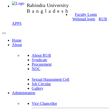
Rabindra University
Bangladesh
Faculty Login
Webmail login
RUB
APPS
Home
About
About RUB
Syndicate
Procurement
NOC
Sexual Harassment Cell
Job Circular
Gallery
Administration
Vice Chancellor