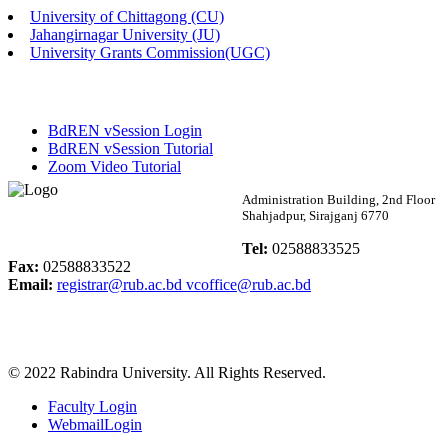
University of Chittagong (CU)
Published: 02:13pm, 7th May, 2026
Jahangirnagar University (JU)
University Grants Commission(UGC)
ম্যানেজমেন্ট বিভাগ ভর্তি বিজ্ঞপ্তি (২০২৩-২৪ শিক্ষাবর্ষ)
Published: 02:11pm, 7th May, 2026
BdREN vSession Login
ভর্তি বিজ্ঞপ্তি সমাজবিজ্ঞান বিভাগ (১ম বর্ষ ২য় সেমি.)
BdREN vSession Tutorial
Zoom Video Tutorial
Published: 02:07pm, 7th May, 2026
Rabindra University
Administration Building, 2nd Floor
Shahjadpur, Sirajganj 6770
ফরম পূরণ বিজ্ঞপ্তি, সমাজবিজ্ঞান বিভাগ (শিক্ষাবর্ষ: ২০২৩-২৪)
Bangladesh
Tel:
02588833525
Published: 03:09pm, 30th Apr, 2026
Fax:
02588833522
Email:
registrar@rub.ac.bd
vcoffice@rub.ac.bd
ছাত্রী হল (অস্থায়ী)-এ সিট বরাদ্দ সংক্রান্ত অফিস বিজ্ঞপ্তি
Published: 03:07pm, 30th Apr, 2026
© 2022 Rabindra University. All Rights Reserved.
ভর্তি বিজ্ঞপ্তি, সমাজবিজ্ঞান বিভাগ (শিক্ষাবর্ষ: 2023-24)
Faculty Login
Published: 03:05pm, 30th Apr, 2026
WebmailLogin