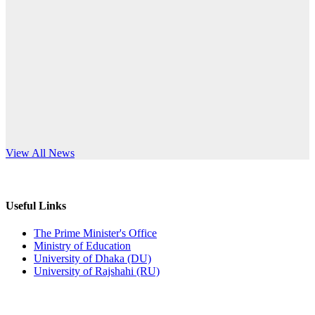
Published: 12:24pm, 8th Jun, 2026
anniversary
দরপত্র বিজ্ঞপ্তি (ছাত্রী হলের বৈদ্যুতিক সরঞ্জামাদি)
Read More
Published: 04:24pm, 21st May, 2026
প্রচারিত অসত্য ও বিভ্রান্তিকার সংবাদের প্রতিবাদ
Published: 10:58pm, 19th May, 2026
অফিস বিজ্ঞপ্তি (অস্থায়ী ছাত্রী হল)
s World Teachers’ Day
View All News
Published: 03:48pm, 19th May, 2026
অফিস বিজ্ঞপ্তি ছুটি
Useful Links
Published: 03:46pm, 19th May, 2026
The Prime Minister's Office
Ministry of Education
নিয়োগ পরীক্ষা স্থগিত বিজ্ঞপ্তি
University of Dhaka (DU)
University of Rajshahi (RU)
Published: 03:45pm, 17th May, 2026
অফিস বিজ্ঞপ্তি (ছাত্রী হল)