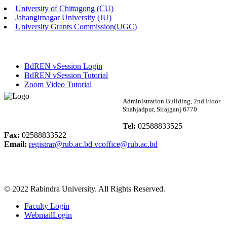
University of Chittagong (CU)
Published: 02:58pm, 14th May, 2026
Jahangirnagar University (JU)
University Grants Commission(UGC)
ভর্তি বিজ্ঞপ্তি (সংগীত বিভাগ)
Published: 02:15pm, 7th May, 2026
BdREN vSession Login
ভর্তি বিজ্ঞপ্তি সমাজবিজ্ঞান বিভাগ ( ৩য় বর্ষ ১ম সেমি.)
BdREN vSession Tutorial
Zoom Video Tutorial
Published: 02:13pm, 7th May, 2026
Rabindra University
Administration Building, 2nd Floor
Shahjadpur, Sirajganj 6770
ম্যানেজমেন্ট বিভাগ ভর্তি বিজ্ঞপ্তি (২০২৩-২৪ শিক্ষাবর্ষ)
Bangladesh
Tel:
02588833525
Published: 02:11pm, 7th May, 2026
Fax:
02588833522
Email:
registrar@rub.ac.bd
vcoffice@rub.ac.bd
ভর্তি বিজ্ঞপ্তি সমাজবিজ্ঞান বিভাগ (১ম বর্ষ ২য় সেমি.)
Published: 02:07pm, 7th May, 2026
© 2022 Rabindra University. All Rights Reserved.
ফরম পূরণ বিজ্ঞপ্তি, সমাজবিজ্ঞান বিভাগ (শিক্ষাবর্ষ: ২০২৩-২৪)
Faculty Login
Published: 03:09pm, 30th Apr, 2026
WebmailLogin