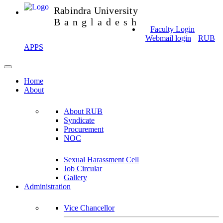
Rabindra University
Bangladesh
Faculty Login
Webmail login
RUB
APPS
Home
About
About RUB
Syndicate
Procurement
NOC
Sexual Harassment Cell
Job Circular
Gallery
Administration
Vice Chancellor