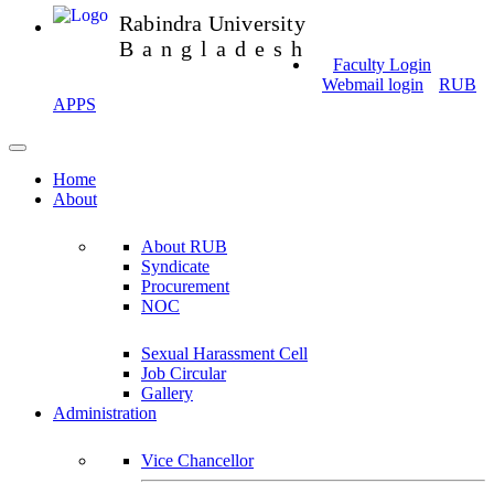
Rabindra University
Bangladesh
Faculty Login
Webmail login
RUB
APPS
Home
About
About RUB
Syndicate
Procurement
NOC
Sexual Harassment Cell
Job Circular
Gallery
Administration
Vice Chancellor