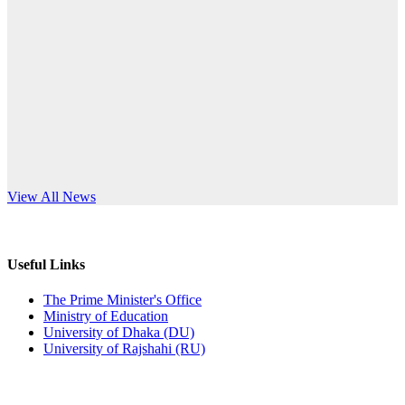
Published: 12:24pm, 8th Jun, 2026
anniversary
দরপত্র বিজ্ঞপ্তি (ছাত্রী হলের বৈদ্যুতিক সরঞ্জামাদি)
Read More
Published: 04:24pm, 21st May, 2026
প্রচারিত অসত্য ও বিভ্রান্তিকার সংবাদের প্রতিবাদ
Published: 10:58pm, 19th May, 2026
অফিস বিজ্ঞপ্তি (অস্থায়ী ছাত্রী হল)
s World Teachers’ Day
View All News
Published: 03:48pm, 19th May, 2026
অফিস বিজ্ঞপ্তি ছুটি
Useful Links
Published: 03:46pm, 19th May, 2026
The Prime Minister's Office
Ministry of Education
নিয়োগ পরীক্ষা স্থগিত বিজ্ঞপ্তি
University of Dhaka (DU)
University of Rajshahi (RU)
Published: 03:45pm, 17th May, 2026
অফিস বিজ্ঞপ্তি (ছাত্রী হল)