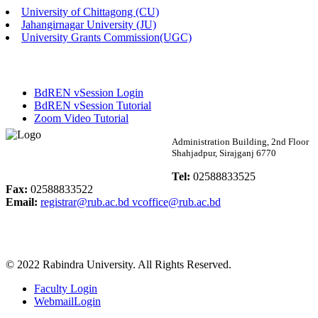
University of Chittagong (CU)
Published: 02:58pm, 14th May, 2026
Jahangirnagar University (JU)
University Grants Commission(UGC)
ভর্তি বিজ্ঞপ্তি (সংগীত বিভাগ)
Published: 02:15pm, 7th May, 2026
BdREN vSession Login
ভর্তি বিজ্ঞপ্তি সমাজবিজ্ঞান বিভাগ ( ৩য় বর্ষ ১ম সেমি.)
BdREN vSession Tutorial
Zoom Video Tutorial
Published: 02:13pm, 7th May, 2026
Rabindra University
Administration Building, 2nd Floor
Shahjadpur, Sirajganj 6770
ম্যানেজমেন্ট বিভাগ ভর্তি বিজ্ঞপ্তি (২০২৩-২৪ শিক্ষাবর্ষ)
Bangladesh
Tel:
02588833525
Published: 02:11pm, 7th May, 2026
Fax:
02588833522
Email:
registrar@rub.ac.bd
vcoffice@rub.ac.bd
ভর্তি বিজ্ঞপ্তি সমাজবিজ্ঞান বিভাগ (১ম বর্ষ ২য় সেমি.)
Published: 02:07pm, 7th May, 2026
© 2022 Rabindra University. All Rights Reserved.
ফরম পূরণ বিজ্ঞপ্তি, সমাজবিজ্ঞান বিভাগ (শিক্ষাবর্ষ: ২০২৩-২৪)
Faculty Login
Published: 03:09pm, 30th Apr, 2026
WebmailLogin