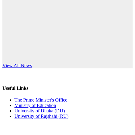
Published: 12:24pm, 8th Jun, 2026
anniversary
দরপত্র বিজ্ঞপ্তি (ছাত্রী হলের বৈদ্যুতিক সরঞ্জামাদি)
Read More
Published: 04:24pm, 21st May, 2026
প্রচারিত অসত্য ও বিভ্রান্তিকার সংবাদের প্রতিবাদ
Published: 10:58pm, 19th May, 2026
অফিস বিজ্ঞপ্তি (অস্থায়ী ছাত্রী হল)
s World Teachers’ Day
View All News
Published: 03:48pm, 19th May, 2026
অফিস বিজ্ঞপ্তি ছুটি
Useful Links
Published: 03:46pm, 19th May, 2026
The Prime Minister's Office
Ministry of Education
নিয়োগ পরীক্ষা স্থগিত বিজ্ঞপ্তি
University of Dhaka (DU)
University of Rajshahi (RU)
Published: 03:45pm, 17th May, 2026
অফিস বিজ্ঞপ্তি (ছাত্রী হল)