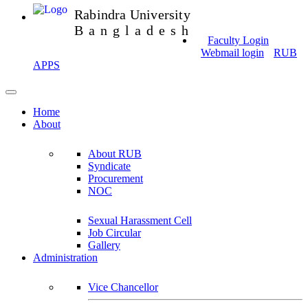
Rabindra University
Bangladesh
Faculty Login
Webmail login
RUB
APPS
Home
About
About RUB
Syndicate
Procurement
NOC
Sexual Harassment Cell
Job Circular
Gallery
Administration
Vice Chancellor