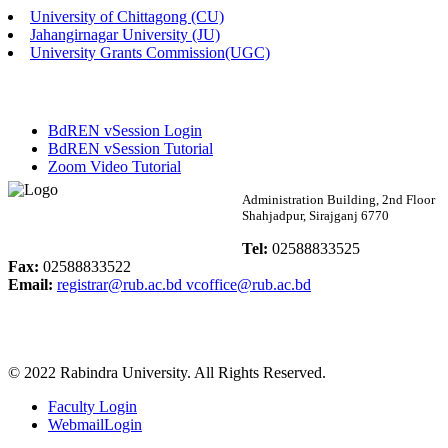
University of Chittagong (CU)
Published: 02:58pm, 14th May, 2026
Jahangirnagar University (JU)
University Grants Commission(UGC)
ভর্তি বিজ্ঞপ্তি (সংগীত বিভাগ)
Published: 02:15pm, 7th May, 2026
BdREN vSession Login
ভর্তি বিজ্ঞপ্তি সমাজবিজ্ঞান বিভাগ ( ৩য় বর্ষ ১ম সেমি.)
BdREN vSession Tutorial
Zoom Video Tutorial
Published: 02:13pm, 7th May, 2026
Rabindra University
Administration Building, 2nd Floor
Shahjadpur, Sirajganj 6770
ম্যানেজমেন্ট বিভাগ ভর্তি বিজ্ঞপ্তি (২০২৩-২৪ শিক্ষাবর্ষ)
Bangladesh
Tel:
02588833525
Published: 02:11pm, 7th May, 2026
Fax:
02588833522
Email:
registrar@rub.ac.bd
vcoffice@rub.ac.bd
ভর্তি বিজ্ঞপ্তি সমাজবিজ্ঞান বিভাগ (১ম বর্ষ ২য় সেমি.)
Published: 02:07pm, 7th May, 2026
© 2022 Rabindra University. All Rights Reserved.
ফরম পূরণ বিজ্ঞপ্তি, সমাজবিজ্ঞান বিভাগ (শিক্ষাবর্ষ: ২০২৩-২৪)
Faculty Login
Published: 03:09pm, 30th Apr, 2026
WebmailLogin