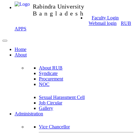
Rabindra University
Bangladesh
Faculty Login
Webmail login
RUB
APPS
Home
About
About RUB
Syndicate
Procurement
NOC
Sexual Harassment Cell
Job Circular
Gallery
Administration
Vice Chancellor