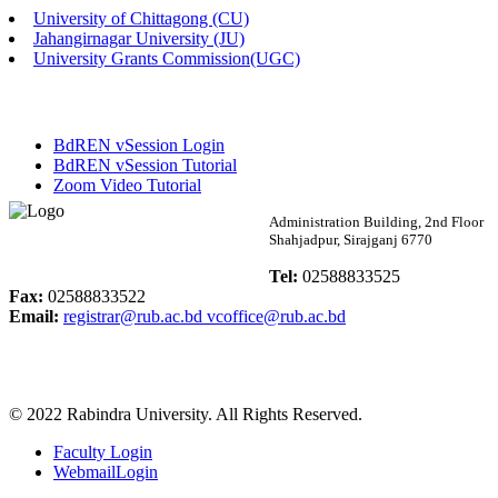
University of Chittagong (CU)
Published: 02:58pm, 14th May, 2026
Jahangirnagar University (JU)
University Grants Commission(UGC)
ভর্তি বিজ্ঞপ্তি (সংগীত বিভাগ)
Published: 02:15pm, 7th May, 2026
BdREN vSession Login
ভর্তি বিজ্ঞপ্তি সমাজবিজ্ঞান বিভাগ ( ৩য় বর্ষ ১ম সেমি.)
BdREN vSession Tutorial
Zoom Video Tutorial
Published: 02:13pm, 7th May, 2026
Rabindra University
Administration Building, 2nd Floor
Shahjadpur, Sirajganj 6770
ম্যানেজমেন্ট বিভাগ ভর্তি বিজ্ঞপ্তি (২০২৩-২৪ শিক্ষাবর্ষ)
Bangladesh
Tel:
02588833525
Published: 02:11pm, 7th May, 2026
Fax:
02588833522
Email:
registrar@rub.ac.bd
vcoffice@rub.ac.bd
ভর্তি বিজ্ঞপ্তি সমাজবিজ্ঞান বিভাগ (১ম বর্ষ ২য় সেমি.)
Published: 02:07pm, 7th May, 2026
© 2022 Rabindra University. All Rights Reserved.
ফরম পূরণ বিজ্ঞপ্তি, সমাজবিজ্ঞান বিভাগ (শিক্ষাবর্ষ: ২০২৩-২৪)
Faculty Login
Published: 03:09pm, 30th Apr, 2026
WebmailLogin