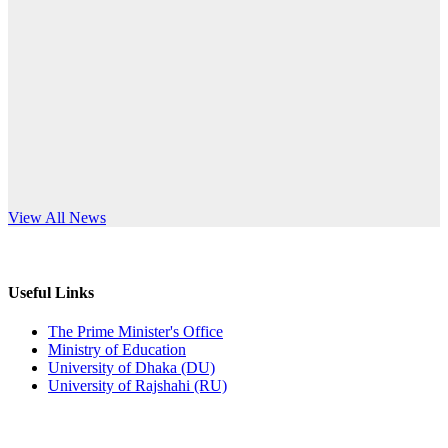
Published: 12:24pm, 8th Jun, 2026
anniversary
দরপত্র বিজ্ঞপ্তি (ছাত্রী হলের বৈদ্যুতিক সরঞ্জামাদি)
Read More
Published: 04:24pm, 21st May, 2026
প্রচারিত অসত্য ও বিভ্রান্তিকার সংবাদের প্রতিবাদ
Published: 10:58pm, 19th May, 2026
অফিস বিজ্ঞপ্তি (অস্থায়ী ছাত্রী হল)
s World Teachers’ Day
View All News
Published: 03:48pm, 19th May, 2026
অফিস বিজ্ঞপ্তি ছুটি
Useful Links
Published: 03:46pm, 19th May, 2026
The Prime Minister's Office
Ministry of Education
নিয়োগ পরীক্ষা স্থগিত বিজ্ঞপ্তি
University of Dhaka (DU)
University of Rajshahi (RU)
Published: 03:45pm, 17th May, 2026
অফিস বিজ্ঞপ্তি (ছাত্রী হল)