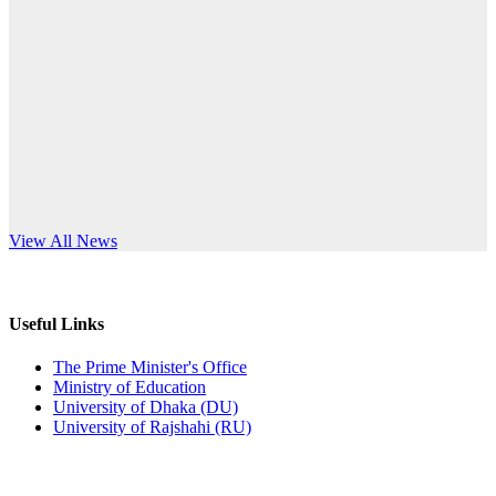
Published: 10:58pm, 19th May, 2026
anniversary
অফিস বিজ্ঞপ্তি (অস্থায়ী ছাত্রী হল)
Read More
Published: 03:48pm, 19th May, 2026
অফিস বিজ্ঞপ্তি ছুটি
Published: 03:46pm, 19th May, 2026
নিয়োগ পরীক্ষা স্থগিত বিজ্ঞপ্তি
s World Teachers’ Day
View All News
Published: 03:45pm, 17th May, 2026
অফিস বিজ্ঞপ্তি (ছাত্রী হল)
Useful Links
Published: 02:58pm, 14th May, 2026
The Prime Minister's Office
Ministry of Education
ভর্তি বিজ্ঞপ্তি (সংগীত বিভাগ)
University of Dhaka (DU)
University of Rajshahi (RU)
Published: 02:15pm, 7th May, 2026
ভর্তি বিজ্ঞপ্তি সমাজবিজ্ঞান বিভাগ ( ৩য় বর্ষ ১ম সেমি.)