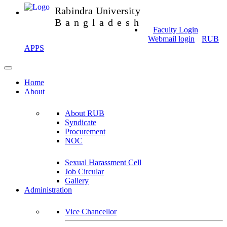
Rabindra University
Bangladesh
Faculty Login
Webmail login
RUB
APPS
Home
About
About RUB
Syndicate
Procurement
NOC
Sexual Harassment Cell
Job Circular
Gallery
Administration
Vice Chancellor