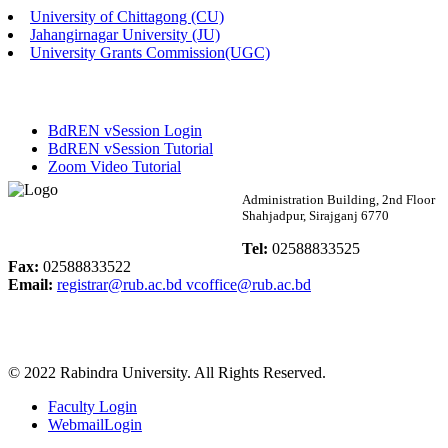
University of Chittagong (CU)
Published: 02:13pm, 7th May, 2026
Jahangirnagar University (JU)
University Grants Commission(UGC)
ম্যানেজমেন্ট বিভাগ ভর্তি বিজ্ঞপ্তি (২০২৩-২৪ শিক্ষাবর্ষ)
Published: 02:11pm, 7th May, 2026
BdREN vSession Login
ভর্তি বিজ্ঞপ্তি সমাজবিজ্ঞান বিভাগ (১ম বর্ষ ২য় সেমি.)
BdREN vSession Tutorial
Zoom Video Tutorial
Published: 02:07pm, 7th May, 2026
Rabindra University
Administration Building, 2nd Floor
Shahjadpur, Sirajganj 6770
ফরম পূরণ বিজ্ঞপ্তি, সমাজবিজ্ঞান বিভাগ (শিক্ষাবর্ষ: ২০২৩-২৪)
Bangladesh
Tel:
02588833525
Published: 03:09pm, 30th Apr, 2026
Fax:
02588833522
Email:
registrar@rub.ac.bd
vcoffice@rub.ac.bd
ছাত্রী হল (অস্থায়ী)-এ সিট বরাদ্দ সংক্রান্ত অফিস বিজ্ঞপ্তি
Published: 03:07pm, 30th Apr, 2026
© 2022 Rabindra University. All Rights Reserved.
ভর্তি বিজ্ঞপ্তি, সমাজবিজ্ঞান বিভাগ (শিক্ষাবর্ষ: 2023-24)
Faculty Login
Published: 03:05pm, 30th Apr, 2026
WebmailLogin