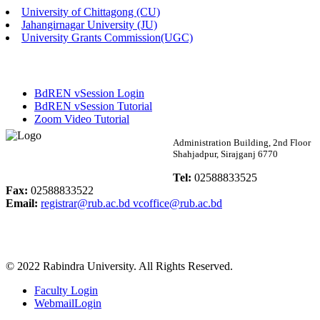
University of Chittagong (CU)
Published: 02:13pm, 7th May, 2026
Jahangirnagar University (JU)
University Grants Commission(UGC)
ম্যানেজমেন্ট বিভাগ ভর্তি বিজ্ঞপ্তি (২০২৩-২৪ শিক্ষাবর্ষ)
Published: 02:11pm, 7th May, 2026
BdREN vSession Login
ভর্তি বিজ্ঞপ্তি সমাজবিজ্ঞান বিভাগ (১ম বর্ষ ২য় সেমি.)
BdREN vSession Tutorial
Zoom Video Tutorial
Published: 02:07pm, 7th May, 2026
Rabindra University
Administration Building, 2nd Floor
Shahjadpur, Sirajganj 6770
ফরম পূরণ বিজ্ঞপ্তি, সমাজবিজ্ঞান বিভাগ (শিক্ষাবর্ষ: ২০২৩-২৪)
Bangladesh
Tel:
02588833525
Published: 03:09pm, 30th Apr, 2026
Fax:
02588833522
Email:
registrar@rub.ac.bd
vcoffice@rub.ac.bd
ছাত্রী হল (অস্থায়ী)-এ সিট বরাদ্দ সংক্রান্ত অফিস বিজ্ঞপ্তি
Published: 03:07pm, 30th Apr, 2026
© 2022 Rabindra University. All Rights Reserved.
ভর্তি বিজ্ঞপ্তি, সমাজবিজ্ঞান বিভাগ (শিক্ষাবর্ষ: 2023-24)
Faculty Login
Published: 03:05pm, 30th Apr, 2026
WebmailLogin