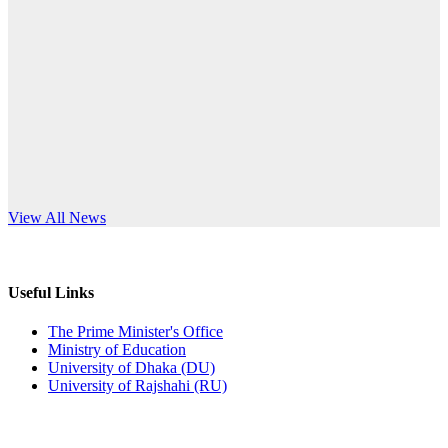
Published: 10:58pm, 19th May, 2026
anniversary
অফিস বিজ্ঞপ্তি (অস্থায়ী ছাত্রী হল)
Read More
Published: 03:48pm, 19th May, 2026
অফিস বিজ্ঞপ্তি ছুটি
Published: 03:46pm, 19th May, 2026
নিয়োগ পরীক্ষা স্থগিত বিজ্ঞপ্তি
s World Teachers’ Day
View All News
Published: 03:45pm, 17th May, 2026
অফিস বিজ্ঞপ্তি (ছাত্রী হল)
Useful Links
Published: 02:58pm, 14th May, 2026
The Prime Minister's Office
Ministry of Education
ভর্তি বিজ্ঞপ্তি (সংগীত বিভাগ)
University of Dhaka (DU)
University of Rajshahi (RU)
Published: 02:15pm, 7th May, 2026
ভর্তি বিজ্ঞপ্তি সমাজবিজ্ঞান বিভাগ ( ৩য় বর্ষ ১ম সেমি.)