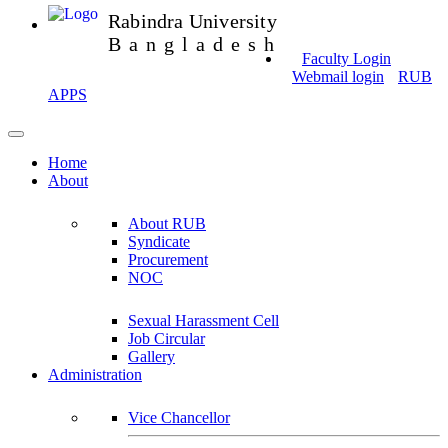
Rabindra University
Bangladesh
Faculty Login
Webmail login
RUB
APPS
Home
About
About RUB
Syndicate
Procurement
NOC
Sexual Harassment Cell
Job Circular
Gallery
Administration
Vice Chancellor