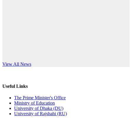
Published: 12:24pm, 8th Jun, 2026
anniversary
দরপত্র বিজ্ঞপ্তি (ছাত্রী হলের বৈদ্যুতিক সরঞ্জামাদি)
Read More
Published: 04:24pm, 21st May, 2026
প্রচারিত অসত্য ও বিভ্রান্তিকার সংবাদের প্রতিবাদ
Published: 10:58pm, 19th May, 2026
অফিস বিজ্ঞপ্তি (অস্থায়ী ছাত্রী হল)
s World Teachers’ Day
View All News
Published: 03:48pm, 19th May, 2026
অফিস বিজ্ঞপ্তি ছুটি
Useful Links
Published: 03:46pm, 19th May, 2026
The Prime Minister's Office
Ministry of Education
নিয়োগ পরীক্ষা স্থগিত বিজ্ঞপ্তি
University of Dhaka (DU)
University of Rajshahi (RU)
Published: 03:45pm, 17th May, 2026
অফিস বিজ্ঞপ্তি (ছাত্রী হল)