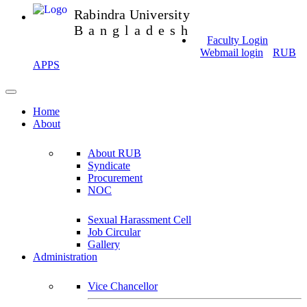
Rabindra University
Bangladesh
Faculty Login
Webmail login
RUB
APPS
Home
About
About RUB
Syndicate
Procurement
NOC
Sexual Harassment Cell
Job Circular
Gallery
Administration
Vice Chancellor