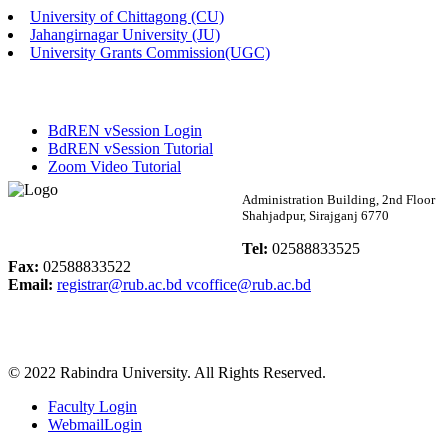
University of Chittagong (CU)
Published: 02:58pm, 14th May, 2026
Jahangirnagar University (JU)
University Grants Commission(UGC)
ভর্তি বিজ্ঞপ্তি (সংগীত বিভাগ)
Published: 02:15pm, 7th May, 2026
BdREN vSession Login
ভর্তি বিজ্ঞপ্তি সমাজবিজ্ঞান বিভাগ ( ৩য় বর্ষ ১ম সেমি.)
BdREN vSession Tutorial
Zoom Video Tutorial
Published: 02:13pm, 7th May, 2026
Rabindra University
Administration Building, 2nd Floor
Shahjadpur, Sirajganj 6770
ম্যানেজমেন্ট বিভাগ ভর্তি বিজ্ঞপ্তি (২০২৩-২৪ শিক্ষাবর্ষ)
Bangladesh
Tel:
02588833525
Published: 02:11pm, 7th May, 2026
Fax:
02588833522
Email:
registrar@rub.ac.bd
vcoffice@rub.ac.bd
ভর্তি বিজ্ঞপ্তি সমাজবিজ্ঞান বিভাগ (১ম বর্ষ ২য় সেমি.)
Published: 02:07pm, 7th May, 2026
© 2022 Rabindra University. All Rights Reserved.
ফরম পূরণ বিজ্ঞপ্তি, সমাজবিজ্ঞান বিভাগ (শিক্ষাবর্ষ: ২০২৩-২৪)
Faculty Login
Published: 03:09pm, 30th Apr, 2026
WebmailLogin