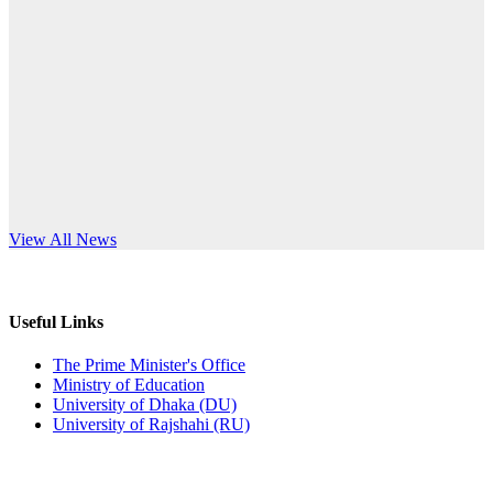
Published: 12:24pm, 8th Jun, 2026
anniversary
দরপত্র বিজ্ঞপ্তি (ছাত্রী হলের বৈদ্যুতিক সরঞ্জামাদি)
Read More
Published: 04:24pm, 21st May, 2026
প্রচারিত অসত্য ও বিভ্রান্তিকার সংবাদের প্রতিবাদ
Published: 10:58pm, 19th May, 2026
অফিস বিজ্ঞপ্তি (অস্থায়ী ছাত্রী হল)
s World Teachers’ Day
View All News
Published: 03:48pm, 19th May, 2026
অফিস বিজ্ঞপ্তি ছুটি
Useful Links
Published: 03:46pm, 19th May, 2026
The Prime Minister's Office
Ministry of Education
নিয়োগ পরীক্ষা স্থগিত বিজ্ঞপ্তি
University of Dhaka (DU)
University of Rajshahi (RU)
Published: 03:45pm, 17th May, 2026
অফিস বিজ্ঞপ্তি (ছাত্রী হল)