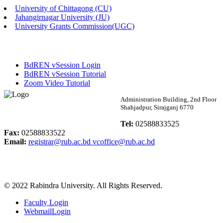
University of Chittagong (CU)
Published: 02:58pm, 14th May, 2026
Jahangirnagar University (JU)
University Grants Commission(UGC)
ভর্তি বিজ্ঞপ্তি (সংগীত বিভাগ)
Published: 02:15pm, 7th May, 2026
BdREN vSession Login
ভর্তি বিজ্ঞপ্তি সমাজবিজ্ঞান বিভাগ ( ৩য় বর্ষ ১ম সেমি.)
BdREN vSession Tutorial
Zoom Video Tutorial
Published: 02:13pm, 7th May, 2026
Rabindra University
Administration Building, 2nd Floor
Shahjadpur, Sirajganj 6770
ম্যানেজমেন্ট বিভাগ ভর্তি বিজ্ঞপ্তি (২০২৩-২৪ শিক্ষাবর্ষ)
Bangladesh
Tel:
02588833525
Published: 02:11pm, 7th May, 2026
Fax:
02588833522
Email:
registrar@rub.ac.bd
vcoffice@rub.ac.bd
ভর্তি বিজ্ঞপ্তি সমাজবিজ্ঞান বিভাগ (১ম বর্ষ ২য় সেমি.)
Published: 02:07pm, 7th May, 2026
© 2022 Rabindra University. All Rights Reserved.
ফরম পূরণ বিজ্ঞপ্তি, সমাজবিজ্ঞান বিভাগ (শিক্ষাবর্ষ: ২০২৩-২৪)
Faculty Login
Published: 03:09pm, 30th Apr, 2026
WebmailLogin