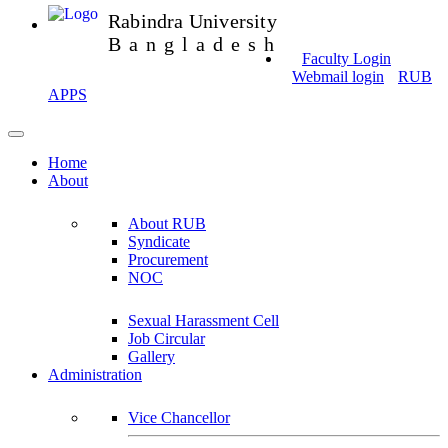
Rabindra University
Bangladesh
Faculty Login
Webmail login
RUB
APPS
Home
About
About RUB
Syndicate
Procurement
NOC
Sexual Harassment Cell
Job Circular
Gallery
Administration
Vice Chancellor