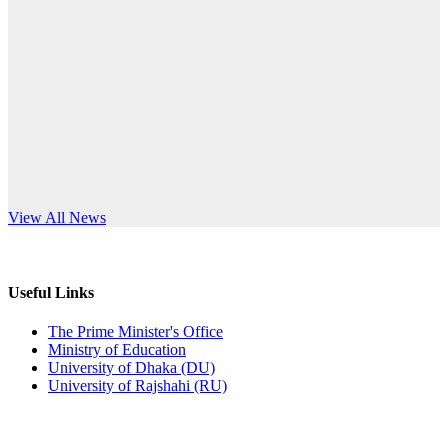
Published: 10:58pm, 19th May, 2026
anniversary
অফিস বিজ্ঞপ্তি (অস্থায়ী ছাত্রী হল)
Read More
Published: 03:48pm, 19th May, 2026
অফিস বিজ্ঞপ্তি ছুটি
Published: 03:46pm, 19th May, 2026
নিয়োগ পরীক্ষা স্থগিত বিজ্ঞপ্তি
s World Teachers’ Day
View All News
Published: 03:45pm, 17th May, 2026
অফিস বিজ্ঞপ্তি (ছাত্রী হল)
Useful Links
Published: 02:58pm, 14th May, 2026
The Prime Minister's Office
Ministry of Education
ভর্তি বিজ্ঞপ্তি (সংগীত বিভাগ)
University of Dhaka (DU)
University of Rajshahi (RU)
Published: 02:15pm, 7th May, 2026
ভর্তি বিজ্ঞপ্তি সমাজবিজ্ঞান বিভাগ ( ৩য় বর্ষ ১ম সেমি.)