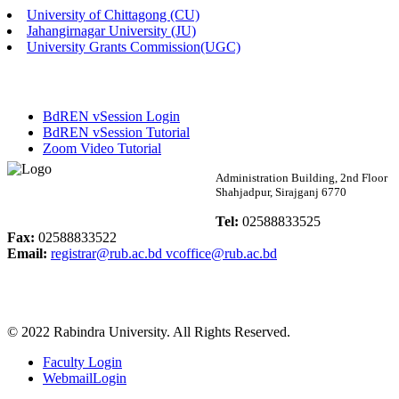
University of Chittagong (CU)
Published: 02:13pm, 7th May, 2026
Jahangirnagar University (JU)
University Grants Commission(UGC)
ম্যানেজমেন্ট বিভাগ ভর্তি বিজ্ঞপ্তি (২০২৩-২৪ শিক্ষাবর্ষ)
Published: 02:11pm, 7th May, 2026
BdREN vSession Login
ভর্তি বিজ্ঞপ্তি সমাজবিজ্ঞান বিভাগ (১ম বর্ষ ২য় সেমি.)
BdREN vSession Tutorial
Zoom Video Tutorial
Published: 02:07pm, 7th May, 2026
Rabindra University
Administration Building, 2nd Floor
Shahjadpur, Sirajganj 6770
ফরম পূরণ বিজ্ঞপ্তি, সমাজবিজ্ঞান বিভাগ (শিক্ষাবর্ষ: ২০২৩-২৪)
Bangladesh
Tel:
02588833525
Published: 03:09pm, 30th Apr, 2026
Fax:
02588833522
Email:
registrar@rub.ac.bd
vcoffice@rub.ac.bd
ছাত্রী হল (অস্থায়ী)-এ সিট বরাদ্দ সংক্রান্ত অফিস বিজ্ঞপ্তি
Published: 03:07pm, 30th Apr, 2026
© 2022 Rabindra University. All Rights Reserved.
ভর্তি বিজ্ঞপ্তি, সমাজবিজ্ঞান বিভাগ (শিক্ষাবর্ষ: 2023-24)
Faculty Login
Published: 03:05pm, 30th Apr, 2026
WebmailLogin