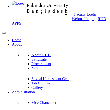
Rabindra University
Bangladesh
Faculty Login
Webmail login
RUB
APPS
Home
About
About RUB
Syndicate
Procurement
NOC
Sexual Harassment Cell
Job Circular
Gallery
Administration
Vice Chancellor