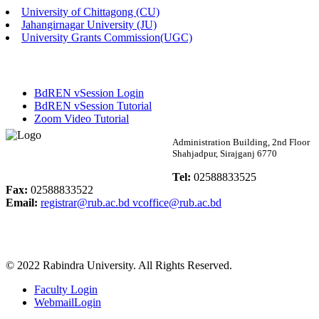
University of Chittagong (CU)
Published: 02:13pm, 7th May, 2026
Jahangirnagar University (JU)
University Grants Commission(UGC)
ম্যানেজমেন্ট বিভাগ ভর্তি বিজ্ঞপ্তি (২০২৩-২৪ শিক্ষাবর্ষ)
Published: 02:11pm, 7th May, 2026
BdREN vSession Login
ভর্তি বিজ্ঞপ্তি সমাজবিজ্ঞান বিভাগ (১ম বর্ষ ২য় সেমি.)
BdREN vSession Tutorial
Zoom Video Tutorial
Published: 02:07pm, 7th May, 2026
Rabindra University
Administration Building, 2nd Floor
Shahjadpur, Sirajganj 6770
ফরম পূরণ বিজ্ঞপ্তি, সমাজবিজ্ঞান বিভাগ (শিক্ষাবর্ষ: ২০২৩-২৪)
Bangladesh
Tel:
02588833525
Published: 03:09pm, 30th Apr, 2026
Fax:
02588833522
Email:
registrar@rub.ac.bd
vcoffice@rub.ac.bd
ছাত্রী হল (অস্থায়ী)-এ সিট বরাদ্দ সংক্রান্ত অফিস বিজ্ঞপ্তি
Published: 03:07pm, 30th Apr, 2026
© 2022 Rabindra University. All Rights Reserved.
ভর্তি বিজ্ঞপ্তি, সমাজবিজ্ঞান বিভাগ (শিক্ষাবর্ষ: 2023-24)
Faculty Login
Published: 03:05pm, 30th Apr, 2026
WebmailLogin