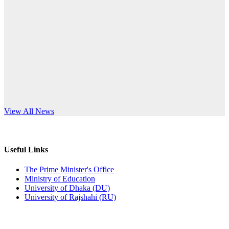
Published: 10:58pm, 19th May, 2026
anniversary
অফিস বিজ্ঞপ্তি (অস্থায়ী ছাত্রী হল)
Read More
Published: 03:48pm, 19th May, 2026
অফিস বিজ্ঞপ্তি ছুটি
Published: 03:46pm, 19th May, 2026
নিয়োগ পরীক্ষা স্থগিত বিজ্ঞপ্তি
s World Teachers’ Day
View All News
Published: 03:45pm, 17th May, 2026
অফিস বিজ্ঞপ্তি (ছাত্রী হল)
Useful Links
Published: 02:58pm, 14th May, 2026
The Prime Minister's Office
Ministry of Education
ভর্তি বিজ্ঞপ্তি (সংগীত বিভাগ)
University of Dhaka (DU)
University of Rajshahi (RU)
Published: 02:15pm, 7th May, 2026
ভর্তি বিজ্ঞপ্তি সমাজবিজ্ঞান বিভাগ ( ৩য় বর্ষ ১ম সেমি.)