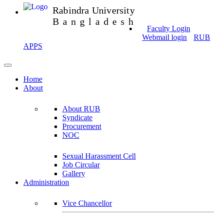
Rabindra University
Bangladesh
Faculty Login
Webmail login
RUB
APPS
Home
About
About RUB
Syndicate
Procurement
NOC
Sexual Harassment Cell
Job Circular
Gallery
Administration
Vice Chancellor