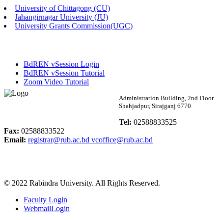
University of Chittagong (CU)
Published: 02:13pm, 7th May, 2026
Jahangirnagar University (JU)
University Grants Commission(UGC)
ম্যানেজমেন্ট বিভাগ ভর্তি বিজ্ঞপ্তি (২০২৩-২৪ শিক্ষাবর্ষ)
Published: 02:11pm, 7th May, 2026
BdREN vSession Login
ভর্তি বিজ্ঞপ্তি সমাজবিজ্ঞান বিভাগ (১ম বর্ষ ২য় সেমি.)
BdREN vSession Tutorial
Zoom Video Tutorial
Published: 02:07pm, 7th May, 2026
Rabindra University
Administration Building, 2nd Floor
Shahjadpur, Sirajganj 6770
ফরম পূরণ বিজ্ঞপ্তি, সমাজবিজ্ঞান বিভাগ (শিক্ষাবর্ষ: ২০২৩-২৪)
Bangladesh
Tel:
02588833525
Published: 03:09pm, 30th Apr, 2026
Fax:
02588833522
Email:
registrar@rub.ac.bd
vcoffice@rub.ac.bd
ছাত্রী হল (অস্থায়ী)-এ সিট বরাদ্দ সংক্রান্ত অফিস বিজ্ঞপ্তি
Published: 03:07pm, 30th Apr, 2026
© 2022 Rabindra University. All Rights Reserved.
ভর্তি বিজ্ঞপ্তি, সমাজবিজ্ঞান বিভাগ (শিক্ষাবর্ষ: 2023-24)
Faculty Login
Published: 03:05pm, 30th Apr, 2026
WebmailLogin