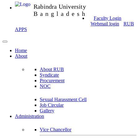
Rabindra University
Bangladesh
Faculty Login
Webmail login
RUB
APPS
Home
About
About RUB
Syndicate
Procurement
NOC
Sexual Harassment Cell
Job Circular
Gallery
Administration
Vice Chancellor