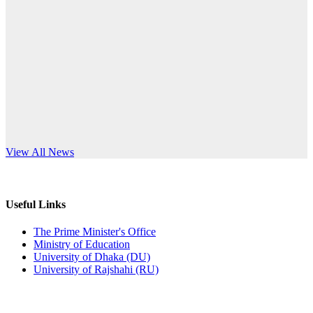
Published: 10:58pm, 19th May, 2026
anniversary
অফিস বিজ্ঞপ্তি (অস্থায়ী ছাত্রী হল)
Read More
Published: 03:48pm, 19th May, 2026
অফিস বিজ্ঞপ্তি ছুটি
Published: 03:46pm, 19th May, 2026
নিয়োগ পরীক্ষা স্থগিত বিজ্ঞপ্তি
s World Teachers’ Day
View All News
Published: 03:45pm, 17th May, 2026
অফিস বিজ্ঞপ্তি (ছাত্রী হল)
Useful Links
Published: 02:58pm, 14th May, 2026
The Prime Minister's Office
Ministry of Education
ভর্তি বিজ্ঞপ্তি (সংগীত বিভাগ)
University of Dhaka (DU)
University of Rajshahi (RU)
Published: 02:15pm, 7th May, 2026
ভর্তি বিজ্ঞপ্তি সমাজবিজ্ঞান বিভাগ ( ৩য় বর্ষ ১ম সেমি.)