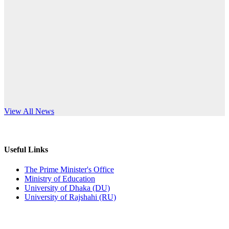
Published: 10:58pm, 19th May, 2026
anniversary
অফিস বিজ্ঞপ্তি (অস্থায়ী ছাত্রী হল)
Read More
Published: 03:48pm, 19th May, 2026
অফিস বিজ্ঞপ্তি ছুটি
Published: 03:46pm, 19th May, 2026
নিয়োগ পরীক্ষা স্থগিত বিজ্ঞপ্তি
s World Teachers’ Day
View All News
Published: 03:45pm, 17th May, 2026
অফিস বিজ্ঞপ্তি (ছাত্রী হল)
Useful Links
Published: 02:58pm, 14th May, 2026
The Prime Minister's Office
Ministry of Education
ভর্তি বিজ্ঞপ্তি (সংগীত বিভাগ)
University of Dhaka (DU)
University of Rajshahi (RU)
Published: 02:15pm, 7th May, 2026
ভর্তি বিজ্ঞপ্তি সমাজবিজ্ঞান বিভাগ ( ৩য় বর্ষ ১ম সেমি.)