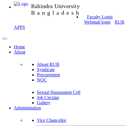
Rabindra University
Bangladesh
Faculty Login
Webmail login
RUB
APPS
Home
About
About RUB
Syndicate
Procurement
NOC
Sexual Harassment Cell
Job Circular
Gallery
Administration
Vice Chancellor