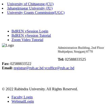
University of Chittagong (CU)
Published: 02:13pm, 7th May, 2026
Jahangirnagar University (JU)
University Grants Commission(UGC)
ম্যানেজমেন্ট বিভাগ ভর্তি বিজ্ঞপ্তি (২০২৩-২৪ শিক্ষাবর্ষ)
Published: 02:11pm, 7th May, 2026
BdREN vSession Login
ভর্তি বিজ্ঞপ্তি সমাজবিজ্ঞান বিভাগ (১ম বর্ষ ২য় সেমি.)
BdREN vSession Tutorial
Zoom Video Tutorial
Published: 02:07pm, 7th May, 2026
Rabindra University
Administration Building, 2nd Floor
Shahjadpur, Sirajganj 6770
ফরম পূরণ বিজ্ঞপ্তি, সমাজবিজ্ঞান বিভাগ (শিক্ষাবর্ষ: ২০২৩-২৪)
Bangladesh
Tel:
02588833525
Published: 03:09pm, 30th Apr, 2026
Fax:
02588833522
Email:
registrar@rub.ac.bd
vcoffice@rub.ac.bd
ছাত্রী হল (অস্থায়ী)-এ সিট বরাদ্দ সংক্রান্ত অফিস বিজ্ঞপ্তি
Published: 03:07pm, 30th Apr, 2026
© 2022 Rabindra University. All Rights Reserved.
ভর্তি বিজ্ঞপ্তি, সমাজবিজ্ঞান বিভাগ (শিক্ষাবর্ষ: 2023-24)
Faculty Login
Published: 03:05pm, 30th Apr, 2026
WebmailLogin