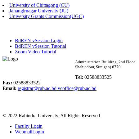
University of Chittagong (CU)
Published: 02:58pm, 14th May, 2026
Jahangirnagar University (JU)
University Grants Commission(UGC)
ভর্তি বিজ্ঞপ্তি (সংগীত বিভাগ)
Published: 02:15pm, 7th May, 2026
BdREN vSession Login
ভর্তি বিজ্ঞপ্তি সমাজবিজ্ঞান বিভাগ ( ৩য় বর্ষ ১ম সেমি.)
BdREN vSession Tutorial
Zoom Video Tutorial
Published: 02:13pm, 7th May, 2026
Rabindra University
Administration Building, 2nd Floor
Shahjadpur, Sirajganj 6770
ম্যানেজমেন্ট বিভাগ ভর্তি বিজ্ঞপ্তি (২০২৩-২৪ শিক্ষাবর্ষ)
Bangladesh
Tel:
02588833525
Published: 02:11pm, 7th May, 2026
Fax:
02588833522
Email:
registrar@rub.ac.bd
vcoffice@rub.ac.bd
ভর্তি বিজ্ঞপ্তি সমাজবিজ্ঞান বিভাগ (১ম বর্ষ ২য় সেমি.)
Published: 02:07pm, 7th May, 2026
© 2022 Rabindra University. All Rights Reserved.
ফরম পূরণ বিজ্ঞপ্তি, সমাজবিজ্ঞান বিভাগ (শিক্ষাবর্ষ: ২০২৩-২৪)
Faculty Login
Published: 03:09pm, 30th Apr, 2026
WebmailLogin