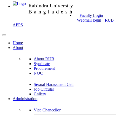
Rabindra University
Bangladesh
Faculty Login
Webmail login
RUB
APPS
Home
About
About RUB
Syndicate
Procurement
NOC
Sexual Harassment Cell
Job Circular
Gallery
Administration
Vice Chancellor