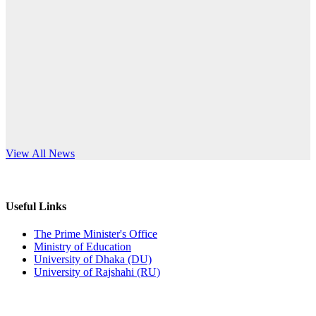
Published: 12:24pm, 8th Jun, 2026
anniversary
দরপত্র বিজ্ঞপ্তি (ছাত্রী হলের বৈদ্যুতিক সরঞ্জামাদি)
Read More
Published: 04:24pm, 21st May, 2026
প্রচারিত অসত্য ও বিভ্রান্তিকার সংবাদের প্রতিবাদ
Published: 10:58pm, 19th May, 2026
অফিস বিজ্ঞপ্তি (অস্থায়ী ছাত্রী হল)
s World Teachers’ Day
View All News
Published: 03:48pm, 19th May, 2026
অফিস বিজ্ঞপ্তি ছুটি
Useful Links
Published: 03:46pm, 19th May, 2026
The Prime Minister's Office
Ministry of Education
নিয়োগ পরীক্ষা স্থগিত বিজ্ঞপ্তি
University of Dhaka (DU)
University of Rajshahi (RU)
Published: 03:45pm, 17th May, 2026
অফিস বিজ্ঞপ্তি (ছাত্রী হল)