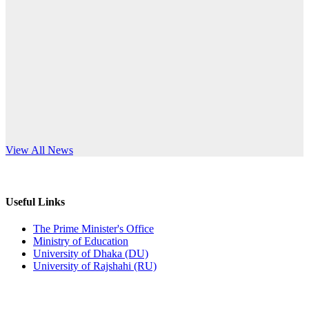
Published: 10:58pm, 19th May, 2026
anniversary
অফিস বিজ্ঞপ্তি (অস্থায়ী ছাত্রী হল)
Read More
Published: 03:48pm, 19th May, 2026
অফিস বিজ্ঞপ্তি ছুটি
Published: 03:46pm, 19th May, 2026
নিয়োগ পরীক্ষা স্থগিত বিজ্ঞপ্তি
s World Teachers’ Day
View All News
Published: 03:45pm, 17th May, 2026
অফিস বিজ্ঞপ্তি (ছাত্রী হল)
Useful Links
Published: 02:58pm, 14th May, 2026
The Prime Minister's Office
Ministry of Education
ভর্তি বিজ্ঞপ্তি (সংগীত বিভাগ)
University of Dhaka (DU)
University of Rajshahi (RU)
Published: 02:15pm, 7th May, 2026
ভর্তি বিজ্ঞপ্তি সমাজবিজ্ঞান বিভাগ ( ৩য় বর্ষ ১ম সেমি.)