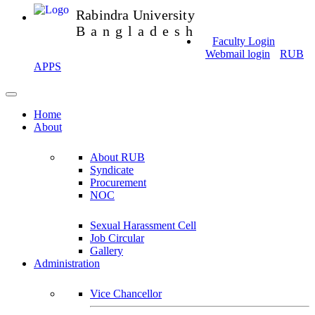
Rabindra University
Bangladesh
Faculty Login
Webmail login
RUB
APPS
Home
About
About RUB
Syndicate
Procurement
NOC
Sexual Harassment Cell
Job Circular
Gallery
Administration
Vice Chancellor