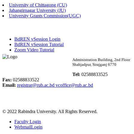
University of Chittagong (CU)
Published: 02:13pm, 7th May, 2026
Jahangirnagar University (JU)
University Grants Commission(UGC)
ম্যানেজমেন্ট বিভাগ ভর্তি বিজ্ঞপ্তি (২০২৩-২৪ শিক্ষাবর্ষ)
Published: 02:11pm, 7th May, 2026
BdREN vSession Login
ভর্তি বিজ্ঞপ্তি সমাজবিজ্ঞান বিভাগ (১ম বর্ষ ২য় সেমি.)
BdREN vSession Tutorial
Zoom Video Tutorial
Published: 02:07pm, 7th May, 2026
Rabindra University
Administration Building, 2nd Floor
Shahjadpur, Sirajganj 6770
ফরম পূরণ বিজ্ঞপ্তি, সমাজবিজ্ঞান বিভাগ (শিক্ষাবর্ষ: ২০২৩-২৪)
Bangladesh
Tel:
02588833525
Published: 03:09pm, 30th Apr, 2026
Fax:
02588833522
Email:
registrar@rub.ac.bd
vcoffice@rub.ac.bd
ছাত্রী হল (অস্থায়ী)-এ সিট বরাদ্দ সংক্রান্ত অফিস বিজ্ঞপ্তি
Published: 03:07pm, 30th Apr, 2026
© 2022 Rabindra University. All Rights Reserved.
ভর্তি বিজ্ঞপ্তি, সমাজবিজ্ঞান বিভাগ (শিক্ষাবর্ষ: 2023-24)
Faculty Login
Published: 03:05pm, 30th Apr, 2026
WebmailLogin