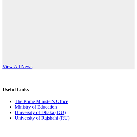
Published: 10:58pm, 19th May, 2026
anniversary
অফিস বিজ্ঞপ্তি (অস্থায়ী ছাত্রী হল)
Read More
Published: 03:48pm, 19th May, 2026
অফিস বিজ্ঞপ্তি ছুটি
Published: 03:46pm, 19th May, 2026
নিয়োগ পরীক্ষা স্থগিত বিজ্ঞপ্তি
s World Teachers’ Day
View All News
Published: 03:45pm, 17th May, 2026
অফিস বিজ্ঞপ্তি (ছাত্রী হল)
Useful Links
Published: 02:58pm, 14th May, 2026
The Prime Minister's Office
Ministry of Education
ভর্তি বিজ্ঞপ্তি (সংগীত বিভাগ)
University of Dhaka (DU)
University of Rajshahi (RU)
Published: 02:15pm, 7th May, 2026
ভর্তি বিজ্ঞপ্তি সমাজবিজ্ঞান বিভাগ ( ৩য় বর্ষ ১ম সেমি.)