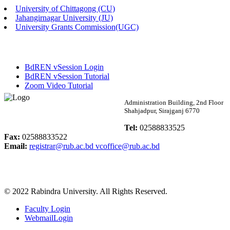
University of Chittagong (CU)
Published: 02:13pm, 7th May, 2026
Jahangirnagar University (JU)
University Grants Commission(UGC)
ম্যানেজমেন্ট বিভাগ ভর্তি বিজ্ঞপ্তি (২০২৩-২৪ শিক্ষাবর্ষ)
Published: 02:11pm, 7th May, 2026
BdREN vSession Login
ভর্তি বিজ্ঞপ্তি সমাজবিজ্ঞান বিভাগ (১ম বর্ষ ২য় সেমি.)
BdREN vSession Tutorial
Zoom Video Tutorial
Published: 02:07pm, 7th May, 2026
Rabindra University
Administration Building, 2nd Floor
Shahjadpur, Sirajganj 6770
ফরম পূরণ বিজ্ঞপ্তি, সমাজবিজ্ঞান বিভাগ (শিক্ষাবর্ষ: ২০২৩-২৪)
Bangladesh
Tel:
02588833525
Published: 03:09pm, 30th Apr, 2026
Fax:
02588833522
Email:
registrar@rub.ac.bd
vcoffice@rub.ac.bd
ছাত্রী হল (অস্থায়ী)-এ সিট বরাদ্দ সংক্রান্ত অফিস বিজ্ঞপ্তি
Published: 03:07pm, 30th Apr, 2026
© 2022 Rabindra University. All Rights Reserved.
ভর্তি বিজ্ঞপ্তি, সমাজবিজ্ঞান বিভাগ (শিক্ষাবর্ষ: 2023-24)
Faculty Login
Published: 03:05pm, 30th Apr, 2026
WebmailLogin