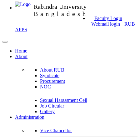
Rabindra University
Bangladesh
Faculty Login
Webmail login
RUB
APPS
Home
About
About RUB
Syndicate
Procurement
NOC
Sexual Harassment Cell
Job Circular
Gallery
Administration
Vice Chancellor