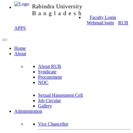
Rabindra University
Bangladesh
Faculty Login
Webmail login
RUB
APPS
Home
About
About RUB
Syndicate
Procurement
NOC
Sexual Harassment Cell
Job Circular
Gallery
Administration
Vice Chancellor