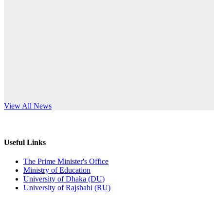
Published: 12:24pm, 8th Jun, 2026
anniversary
দরপত্র বিজ্ঞপ্তি (ছাত্রী হলের বৈদ্যুতিক সরঞ্জামাদি)
Read More
Published: 04:24pm, 21st May, 2026
প্রচারিত অসত্য ও বিভ্রান্তিকার সংবাদের প্রতিবাদ
Published: 10:58pm, 19th May, 2026
অফিস বিজ্ঞপ্তি (অস্থায়ী ছাত্রী হল)
s World Teachers’ Day
View All News
Published: 03:48pm, 19th May, 2026
অফিস বিজ্ঞপ্তি ছুটি
Useful Links
Published: 03:46pm, 19th May, 2026
The Prime Minister's Office
Ministry of Education
নিয়োগ পরীক্ষা স্থগিত বিজ্ঞপ্তি
University of Dhaka (DU)
University of Rajshahi (RU)
Published: 03:45pm, 17th May, 2026
অফিস বিজ্ঞপ্তি (ছাত্রী হল)