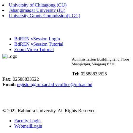
University of Chittagong (CU)
Published: 02:58pm, 14th May, 2026
Jahangirnagar University (JU)
University Grants Commission(UGC)
ভর্তি বিজ্ঞপ্তি (সংগীত বিভাগ)
Published: 02:15pm, 7th May, 2026
BdREN vSession Login
ভর্তি বিজ্ঞপ্তি সমাজবিজ্ঞান বিভাগ ( ৩য় বর্ষ ১ম সেমি.)
BdREN vSession Tutorial
Zoom Video Tutorial
Published: 02:13pm, 7th May, 2026
Rabindra University
Administration Building, 2nd Floor
Shahjadpur, Sirajganj 6770
ম্যানেজমেন্ট বিভাগ ভর্তি বিজ্ঞপ্তি (২০২৩-২৪ শিক্ষাবর্ষ)
Bangladesh
Tel:
02588833525
Published: 02:11pm, 7th May, 2026
Fax:
02588833522
Email:
registrar@rub.ac.bd
vcoffice@rub.ac.bd
ভর্তি বিজ্ঞপ্তি সমাজবিজ্ঞান বিভাগ (১ম বর্ষ ২য় সেমি.)
Published: 02:07pm, 7th May, 2026
© 2022 Rabindra University. All Rights Reserved.
ফরম পূরণ বিজ্ঞপ্তি, সমাজবিজ্ঞান বিভাগ (শিক্ষাবর্ষ: ২০২৩-২৪)
Faculty Login
Published: 03:09pm, 30th Apr, 2026
WebmailLogin