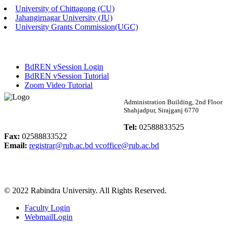
University of Chittagong (CU)
Published: 02:58pm, 14th May, 2026
Jahangirnagar University (JU)
University Grants Commission(UGC)
ভর্তি বিজ্ঞপ্তি (সংগীত বিভাগ)
Published: 02:15pm, 7th May, 2026
BdREN vSession Login
ভর্তি বিজ্ঞপ্তি সমাজবিজ্ঞান বিভাগ ( ৩য় বর্ষ ১ম সেমি.)
BdREN vSession Tutorial
Zoom Video Tutorial
Published: 02:13pm, 7th May, 2026
Rabindra University
Administration Building, 2nd Floor
Shahjadpur, Sirajganj 6770
ম্যানেজমেন্ট বিভাগ ভর্তি বিজ্ঞপ্তি (২০২৩-২৪ শিক্ষাবর্ষ)
Bangladesh
Tel:
02588833525
Published: 02:11pm, 7th May, 2026
Fax:
02588833522
Email:
registrar@rub.ac.bd
vcoffice@rub.ac.bd
ভর্তি বিজ্ঞপ্তি সমাজবিজ্ঞান বিভাগ (১ম বর্ষ ২য় সেমি.)
Published: 02:07pm, 7th May, 2026
© 2022 Rabindra University. All Rights Reserved.
ফরম পূরণ বিজ্ঞপ্তি, সমাজবিজ্ঞান বিভাগ (শিক্ষাবর্ষ: ২০২৩-২৪)
Faculty Login
Published: 03:09pm, 30th Apr, 2026
WebmailLogin