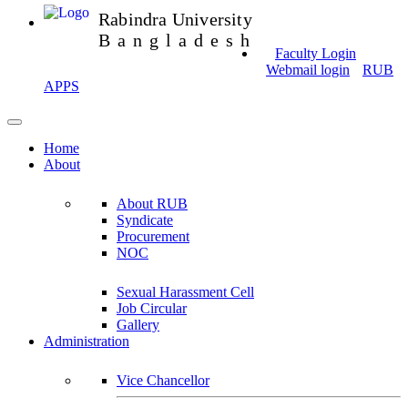
Rabindra University
Bangladesh
Faculty Login
Webmail login
RUB
APPS
Home
About
About RUB
Syndicate
Procurement
NOC
Sexual Harassment Cell
Job Circular
Gallery
Administration
Vice Chancellor