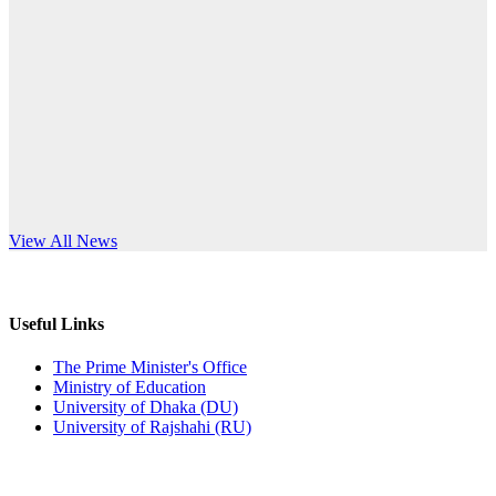
Published: 12:24pm, 8th Jun, 2026
anniversary
দরপত্র বিজ্ঞপ্তি (ছাত্রী হলের বৈদ্যুতিক সরঞ্জামাদি)
Read More
Published: 04:24pm, 21st May, 2026
প্রচারিত অসত্য ও বিভ্রান্তিকার সংবাদের প্রতিবাদ
Published: 10:58pm, 19th May, 2026
অফিস বিজ্ঞপ্তি (অস্থায়ী ছাত্রী হল)
s World Teachers’ Day
View All News
Published: 03:48pm, 19th May, 2026
অফিস বিজ্ঞপ্তি ছুটি
Useful Links
Published: 03:46pm, 19th May, 2026
The Prime Minister's Office
Ministry of Education
নিয়োগ পরীক্ষা স্থগিত বিজ্ঞপ্তি
University of Dhaka (DU)
University of Rajshahi (RU)
Published: 03:45pm, 17th May, 2026
অফিস বিজ্ঞপ্তি (ছাত্রী হল)