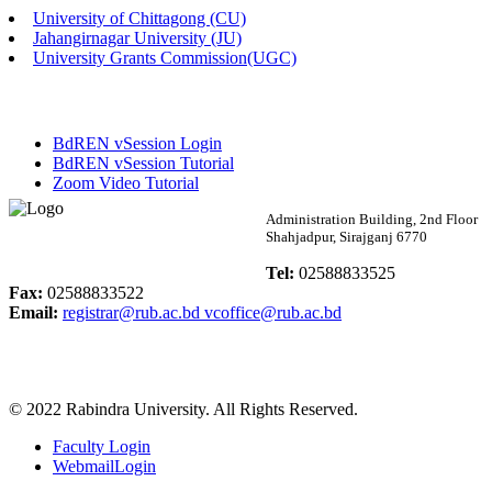
University of Chittagong (CU)
Published: 03:46pm, 19th May, 2026
Jahangirnagar University (JU)
University Grants Commission(UGC)
নিয়োগ পরীক্ষা স্থগিত বিজ্ঞপ্তি
Published: 03:45pm, 17th May, 2026
BdREN vSession Login
অফিস বিজ্ঞপ্তি (ছাত্রী হল)
BdREN vSession Tutorial
Zoom Video Tutorial
Published: 02:58pm, 14th May, 2026
Rabindra University
Administration Building, 2nd Floor
Shahjadpur, Sirajganj 6770
ভর্তি বিজ্ঞপ্তি (সংগীত বিভাগ)
Bangladesh
Tel:
02588833525
Published: 02:15pm, 7th May, 2026
Fax:
02588833522
Email:
registrar@rub.ac.bd
vcoffice@rub.ac.bd
ভর্তি বিজ্ঞপ্তি সমাজবিজ্ঞান বিভাগ ( ৩য় বর্ষ ১ম সেমি.)
Published: 02:13pm, 7th May, 2026
© 2022 Rabindra University. All Rights Reserved.
ম্যানেজমেন্ট বিভাগ ভর্তি বিজ্ঞপ্তি (২০২৩-২৪ শিক্ষাবর্ষ)
Faculty Login
Published: 02:11pm, 7th May, 2026
WebmailLogin