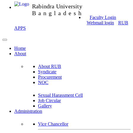
Rabindra University
Bangladesh
Faculty Login
Webmail login
RUB
APPS
Home
About
About RUB
Syndicate
Procurement
NOC
Sexual Harassment Cell
Job Circular
Gallery
Administration
Vice Chancellor