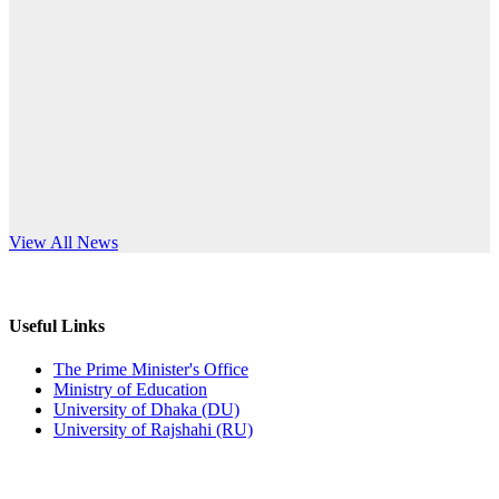
Published: 03:44pm, 5th Jul, 2026
anniversary
নিয়োগ পরীক্ষা স্থগিত (বাবুর্চি)
Read More
Published: 07:04pm, 8th Jun, 2026
নিয়োগ পরীক্ষা স্থগিত বিজ্ঞপ্তি
Published: 12:24pm, 8th Jun, 2026
দরপত্র বিজ্ঞপ্তি (ছাত্রী হলের বৈদ্যুতিক সরঞ্জামাদি)
s World Teachers’ Day
View All News
Published: 04:24pm, 21st May, 2026
প্রচারিত অসত্য ও বিভ্রান্তিকার সংবাদের প্রতিবাদ
Useful Links
Published: 10:58pm, 19th May, 2026
The Prime Minister's Office
Ministry of Education
অফিস বিজ্ঞপ্তি (অস্থায়ী ছাত্রী হল)
University of Dhaka (DU)
University of Rajshahi (RU)
Published: 03:48pm, 19th May, 2026
অফিস বিজ্ঞপ্তি ছুটি