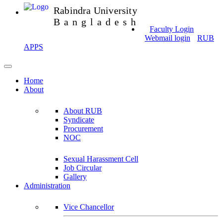
Rabindra University
Bangladesh
Faculty Login
Webmail login
RUB
APPS
Home
About
About RUB
Syndicate
Procurement
NOC
Sexual Harassment Cell
Job Circular
Gallery
Administration
Vice Chancellor