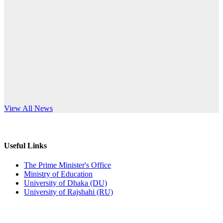
Published: 03:44pm, 5th Jul, 2026
anniversary
নিয়োগ পরীক্ষা স্থগিত (বাবুর্চি)
Read More
Published: 07:04pm, 8th Jun, 2026
নিয়োগ পরীক্ষা স্থগিত বিজ্ঞপ্তি
Published: 12:24pm, 8th Jun, 2026
দরপত্র বিজ্ঞপ্তি (ছাত্রী হলের বৈদ্যুতিক সরঞ্জামাদি)
s World Teachers’ Day
View All News
Published: 04:24pm, 21st May, 2026
প্রচারিত অসত্য ও বিভ্রান্তিকার সংবাদের প্রতিবাদ
Useful Links
Published: 10:58pm, 19th May, 2026
The Prime Minister's Office
Ministry of Education
অফিস বিজ্ঞপ্তি (অস্থায়ী ছাত্রী হল)
University of Dhaka (DU)
University of Rajshahi (RU)
Published: 03:48pm, 19th May, 2026
অফিস বিজ্ঞপ্তি ছুটি