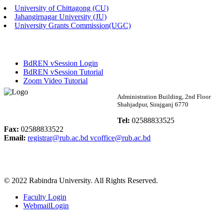
University of Chittagong (CU)
Published: 03:46pm, 19th May, 2026
Jahangirnagar University (JU)
University Grants Commission(UGC)
নিয়োগ পরীক্ষা স্থগিত বিজ্ঞপ্তি
Published: 03:45pm, 17th May, 2026
BdREN vSession Login
অফিস বিজ্ঞপ্তি (ছাত্রী হল)
BdREN vSession Tutorial
Zoom Video Tutorial
Published: 02:58pm, 14th May, 2026
Rabindra University
Administration Building, 2nd Floor
Shahjadpur, Sirajganj 6770
ভর্তি বিজ্ঞপ্তি (সংগীত বিভাগ)
Bangladesh
Tel:
02588833525
Published: 02:15pm, 7th May, 2026
Fax:
02588833522
Email:
registrar@rub.ac.bd
vcoffice@rub.ac.bd
ভর্তি বিজ্ঞপ্তি সমাজবিজ্ঞান বিভাগ ( ৩য় বর্ষ ১ম সেমি.)
Published: 02:13pm, 7th May, 2026
© 2022 Rabindra University. All Rights Reserved.
ম্যানেজমেন্ট বিভাগ ভর্তি বিজ্ঞপ্তি (২০২৩-২৪ শিক্ষাবর্ষ)
Faculty Login
Published: 02:11pm, 7th May, 2026
WebmailLogin