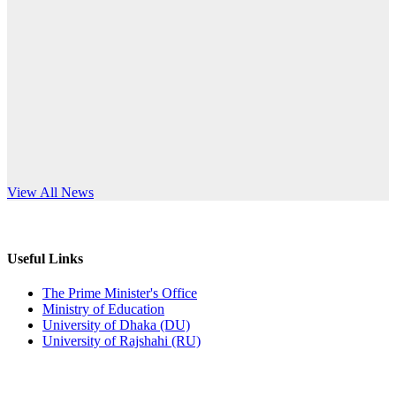
Published: 12:24pm, 8th Jun, 2026
anniversary
দরপত্র বিজ্ঞপ্তি (ছাত্রী হলের বৈদ্যুতিক সরঞ্জামাদি)
Read More
Published: 04:24pm, 21st May, 2026
প্রচারিত অসত্য ও বিভ্রান্তিকার সংবাদের প্রতিবাদ
Published: 10:58pm, 19th May, 2026
অফিস বিজ্ঞপ্তি (অস্থায়ী ছাত্রী হল)
s World Teachers’ Day
View All News
Published: 03:48pm, 19th May, 2026
অফিস বিজ্ঞপ্তি ছুটি
Useful Links
Published: 03:46pm, 19th May, 2026
The Prime Minister's Office
Ministry of Education
নিয়োগ পরীক্ষা স্থগিত বিজ্ঞপ্তি
University of Dhaka (DU)
University of Rajshahi (RU)
Published: 03:45pm, 17th May, 2026
অফিস বিজ্ঞপ্তি (ছাত্রী হল)