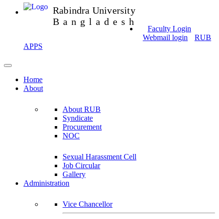
Rabindra University
Bangladesh
Faculty Login
Webmail login
RUB
APPS
Home
About
About RUB
Syndicate
Procurement
NOC
Sexual Harassment Cell
Job Circular
Gallery
Administration
Vice Chancellor