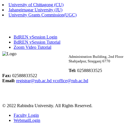
University of Chittagong (CU)
Published: 02:58pm, 14th May, 2026
Jahangirnagar University (JU)
University Grants Commission(UGC)
ভর্তি বিজ্ঞপ্তি (সংগীত বিভাগ)
Published: 02:15pm, 7th May, 2026
BdREN vSession Login
ভর্তি বিজ্ঞপ্তি সমাজবিজ্ঞান বিভাগ ( ৩য় বর্ষ ১ম সেমি.)
BdREN vSession Tutorial
Zoom Video Tutorial
Published: 02:13pm, 7th May, 2026
Rabindra University
Administration Building, 2nd Floor
Shahjadpur, Sirajganj 6770
ম্যানেজমেন্ট বিভাগ ভর্তি বিজ্ঞপ্তি (২০২৩-২৪ শিক্ষাবর্ষ)
Bangladesh
Tel:
02588833525
Published: 02:11pm, 7th May, 2026
Fax:
02588833522
Email:
registrar@rub.ac.bd
vcoffice@rub.ac.bd
ভর্তি বিজ্ঞপ্তি সমাজবিজ্ঞান বিভাগ (১ম বর্ষ ২য় সেমি.)
Published: 02:07pm, 7th May, 2026
© 2022 Rabindra University. All Rights Reserved.
ফরম পূরণ বিজ্ঞপ্তি, সমাজবিজ্ঞান বিভাগ (শিক্ষাবর্ষ: ২০২৩-২৪)
Faculty Login
Published: 03:09pm, 30th Apr, 2026
WebmailLogin